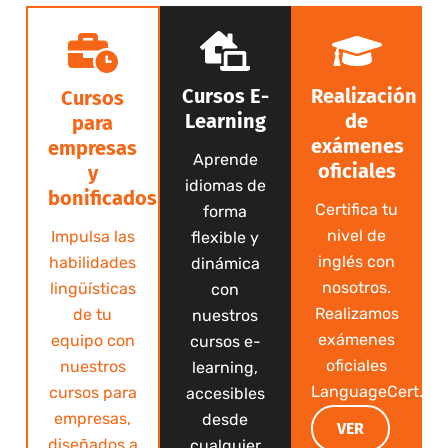
Cursos E-
Realización
Cursos
Learning
de
para
exámenes
empresas
Aprende
oficiales
y
idiomas de
bonificados
Certifica tu
forma
nivel de
Impulsa las
flexible y
inglés con
habilidades
dinámica
nosotros.
lingüísticas
con
Realizamos
de tu
nuestros
exámenes
equipo con
cursos e-
oficiales
nuestros
learning,
LanguageCert.
cursos para
accesibles
empresas,
desde
VER
diseñados a
cualquier