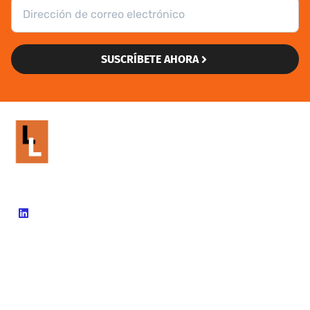
SUSCRÍBETE AHORA
902 99 60 12
info@livinglanguages.net
Inicio
Empresas
Cursos E-Learning