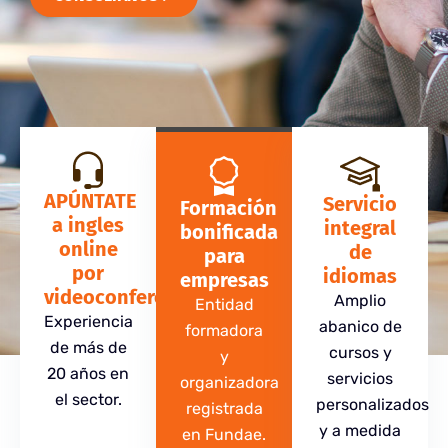
APÚNTATE
Servicio
Formación
a ingles
integral
bonificada
online
de
para
por
idiomas
empresas
videoconferencia
Amplio
Entidad
Experiencia
abanico de
formadora
de más de
cursos y
y
20 años en
servicios
organizadora
el sector.
personalizados
registrada
y a medida
en Fundae.