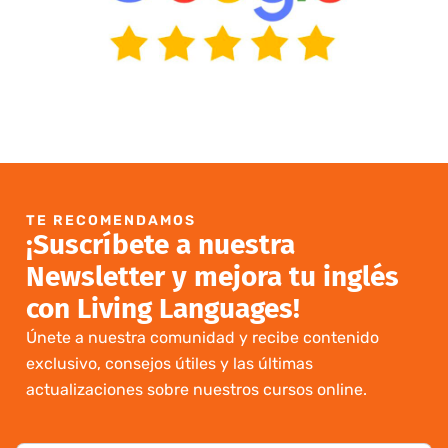
TE RECOMENDAMOS
¡Suscríbete a nuestra
Newsletter y mejora tu inglés
con Living Languages!
Únete a nuestra comunidad y recibe contenido
exclusivo, consejos útiles y las últimas
actualizaciones sobre nuestros cursos online.