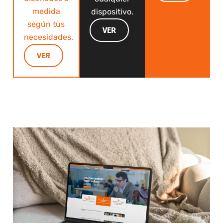
medida
dispositivo.
según tus
VER
necesidades.
VER