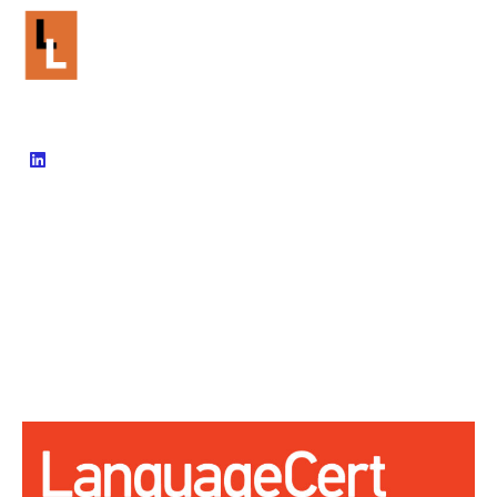
902 99 60 12
info@livinglanguages.net
Inicio
Empresas
Cursos E-Learning
Blog
Contacto