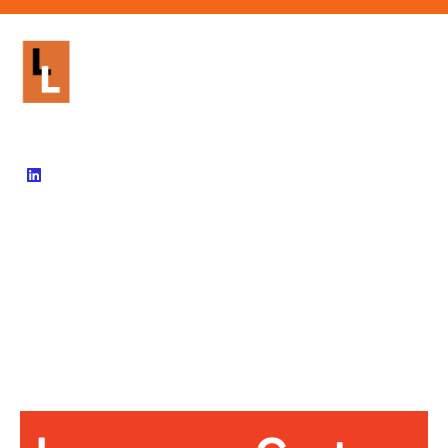
902 99 60 12
info@livinglanguages.net
Inicio
Empresas
Cursos E-Learning
Blog
Contacto