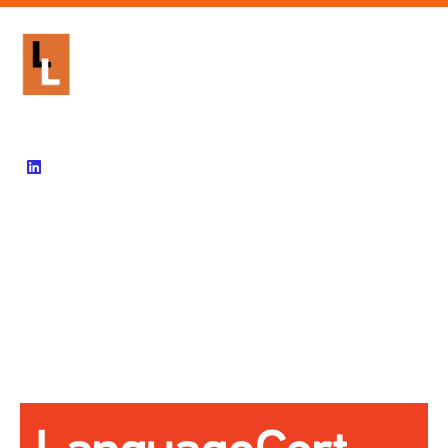
902 99 60 12
info@livinglanguages.net
Inicio
Empresas
Cursos E-Learning
Blog
Contacto